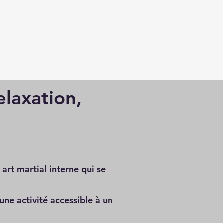
elaxation,
art martial interne qui se
ne activité accessible à un