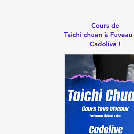
Cours de
Taichi chuan à Fuveau 
Cadolive !