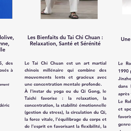
olive,
Les Bienfaits du Tai Chi Chuan :
Une 
nne,
Relaxation, Santé et Sérénité
lle
5, des
Le Tai Chi Chuan est un art martial
Le Ro
osés à
chinois millénaire qui combine des
1990 p
mouvements lents et gracieux avec
Jinzho
une concentration mentale profonde.
amment
dans 
À l'instar du yoga ou du Qi Gong, le
après
Taichi favorise : la relaxation, la
Le Rol
déric
concentration, la stabilité émotionnelle
et spo
(gestion du stress), la circulation du Qi,
favor
la force vitale, l'équilibrage du corps et
genre
de l'esprit en favorisant la flexibilité, la